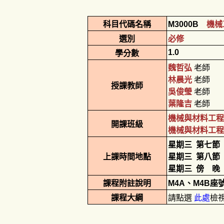
科目代碼名稱
M3000B
機械
選別
必修
1.0
學分數
魏哲弘
老師
林晨光
老師
授課教師
吳俊瑩
老師
葉隆吉
老師
機械與材料工程
開課班級
機械與材料工程
星期三
第七節
上課時間地點
星期三
第八節
星期三
傍 晚
課程附註說明
M4A、M4B
課程大綱
請點選
此處
檢