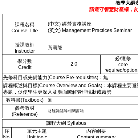
教學大綱
請遵守智慧財產權，
(中文) 經營實務講座
課程名稱
(英文) Management Practices Seminar
Course Title
授課教師
黃憲隆
Instructor
必/選修
學分數
2.0
core
Credit
required/option
先修科目或先備能力(Course Pre-requisites)：無
課程概述與目標(Course Overview and Goals
專題，促使學生更深入及廣面瞭解管理現狀或趨勢
教科書(Textbook)
無
參考教材
財經雜誌等相關書籍
(Reference)
課程大綱 Syllabus
序
單元主題
內容綱要
No.
Unit topic
Content summary