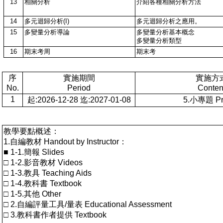
13
相關分析
介紹各種相關分析方法
14
多元迴歸分析(I)
多元迴歸分析之應用。
15
多變量分析導論
多變量分析基本概念
多變量分析類型
16
期末考周
期末考
序
實施期間
實施方
No.
Period
Conten
1
起:2026-12-28 迄:2027-01-08
5.小專題 Pro
教學要點概述：
1.自編教材 Handout by Instructor：
■ 1-1.簡報 Slides
□ 1-2.影音教材 Videos
□ 1-3.教具 Teaching Aids
□ 1-4.教科書 Textbook
□ 1-5.其他 Other
□ 2.自編評量工具/量表 Educational Assessment
□ 3.教科書作者提供 Textbook