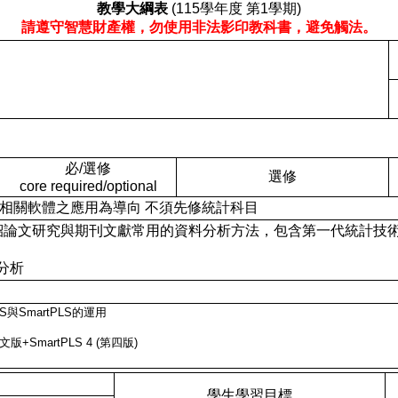
教學大綱表
(115學年度 第1學期)
請遵守智慧財產權，勿使用非法影印教科書，避免觸法。
必/選修
選修
core required/optional
析方法以及相關軟體之應用為導向 不須先修統計科目
：課程概述: 介紹論文研究與期刊文獻常用的資料分析方法，包含第一代統計
分析
與SmartPLS的運用
+SmartPLS 4 (第四版)
學生學習目標