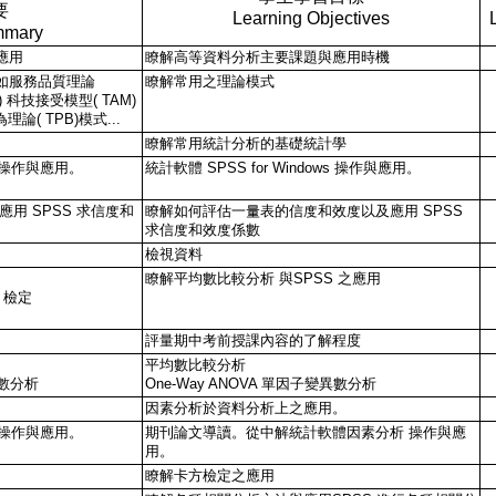
要
Learning Objectives
mmary
應用
瞭解高等資料分析主要課題與應用時機
如服務品質理論
瞭解常用之理論模式
ity) 科技接受模型( TAM)
論( TPB)模式...
瞭解常用統計分析的基礎統計學
ws 操作與應用。
統計軟體 SPSS for Windows 操作與應用。
用 SPSS 求 信度和
瞭解如何評估一量表的 信度和效度以及應用 SPSS
求 信度和效度係數
檢視資料
瞭解平均數比較分析 與SPSS 之應用
t 檢定
評量期中考前授課內容的了解程度
平均數比較分析
異數分析
One-Way ANOVA 單因子變異數分析
。
因素分析於資料分析上之應用。
ws 操作與應用。
期刊論文導讀。從中解統計軟體因素分析 操作與應
用。
瞭解卡方檢定之應用