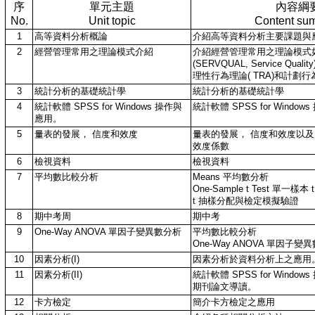
序
單元主題
內容綱
No.
Unit topic
Content su
1
高等資料分析概論
介紹高等資料分析主要課題與
2
經營管理常用之理論模式介紹
介紹經營管理常用之理論模式
(SERVQUAL, Service Qual
理性行為理論( TRA)和計劃行為理
3
統計分析的基礎統計學
統計分析的基礎統計學
4
統計軟體 SPSS for Windows 操作與
統計軟體 SPSS for Windo
應用。
5
量表的發展， 信度和效度
量表的發展， 信度和效度以及應
效度係數
6
檢視資料
檢視資料
7
平均數比較分析
Means 平均數分析
One-Sample t Test 單一樣本 
t 抽樣分配與檢定模擬驗證
8
期中考周
期中考
9
One-Way ANOVA 單因子變異數分析
平均數比較分析
One-Way ANOVA 單因子變
10
因素分析(I)
因素分析於資料分析上之應用
11
因素分析(II)
統計軟體 SPSS for Windo
期刊論文導讀。
12
卡方檢定
簡介卡方檢定之應用