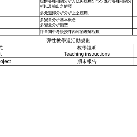
瞭解各種相關分析方法與應用SPSS 進行各種相關分
析以及輸出之解釋
多元迴歸分析分析上之應用。
多變量分析基本概念
多變量分析類型
評量期中考後授課內容的理解程度
彈性教學週活動規劃
式
教學說明
t
Teaching instructions
ject
期末報告