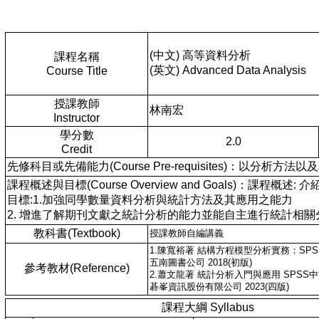
(中文) 高等資料分析
課程名稱
(英文) Advanced Data Analysis
Course Title
授課教師
林南宏
Instructor
學分數
2.0
Credit
先修科目或先備能力(Course Pre-requisites)：以分
課程概述與目標(Course Overview and Goals)
目標:1.加強同學數量資料分析與統計方法及其應用之能力
2. 增進了解期刊文獻之統計分析的能力並能自主進行統計相關
教科書(Textbook)
授課教師自編講義
1.陳寬裕著 結構方程模型分析實務：SPSS
五南圖書公司 2018(初版)
參考教材(Reference)
2.蕭文龍著 統計分析入門與應用 SPSS中文版
碁峯資訊股份有限公司 2023(四版)
課程大綱 Syllabus