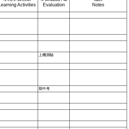
Learning Activities
Evaluation
Notes
上機測驗
期中考