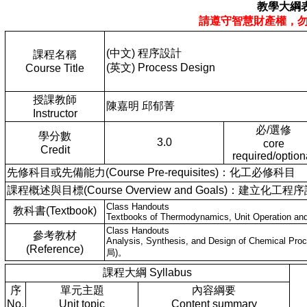
教學大綱
請遵守智慧財產權，
(中文) 程序設計
課程名稱
(英文) Process Design
Course Title
授課教師
陳嘉明 邱郁菁
Instructor
必/選修
學分數
3.0
core
Credit
required/option
先修科目或先備能力(Course Pre-requisites)：化工必修科目
課程概述與目標(Course Overview and Goals)：建立化
Class Handouts
教科書(Textbook)
Textbooks of Thermodynamics, Unit Operation and 
Class Handouts
參考教材
Analysis, Synthesis, and Design of Chemical Proc
(Reference)
局)。
課程大綱 Syllabus
序
單元主題
內容綱要
No.
Unit topic
Content summary