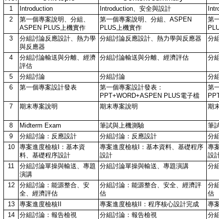
1
Introduction
Introduction、安全與設計
In
2
第一個專案說明、分組、
第一個專案說明、分組、ASPEN
第
ASPEN PLUS上機實作
PLUS上機實作
PL
3
分組討論反應設計、熱力學
分組討論反應設計、熱力學與反應器
分
與反應器
4
分組討論輸送與分離、經濟
分組討論輸送與分離、經濟評估
分
評估
5
分組討論
分組討論
分
6
第一個專案設計發表
第一個專案設計發表：
第
PPT+WORD+ASPEN PLUS電子檔
PP
7
期末專案說明
期末專案說明
期
8
Midterm Exam
筆試與上機測驗
筆
9
分組討論：反應設計
分組討論：反應設計
分
10
專案進度檢核I：基本資
專案進度檢核I：基本資料、基礎程序
專
料、基礎程序設計
設計
設
11
分組討論單操與輸送、專題
分組討論單操與輸送、專題演講
分
演講
12
分組討論：能源整合、安
分組討論：能源整合、安全、經濟評
分
全、經濟評估
估
估
13
專案進度檢核II
專案進度檢核II：程序核心設計完成
專
14
分組討論：報告檢視
分組討論：報告檢視
分