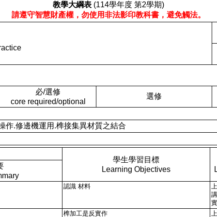
教學大綱表
(114學年度 第2學期)
請遵守智慧財產權，勿使用非法影印教科書，避免觸法。
actice
必/選修
選修
core required/optional
木工機具操作.修邊機運用.榫接集異材質之結合
學生學習目標
要
Learning Objectives
mmary
認識 材料
榫加工是反實作