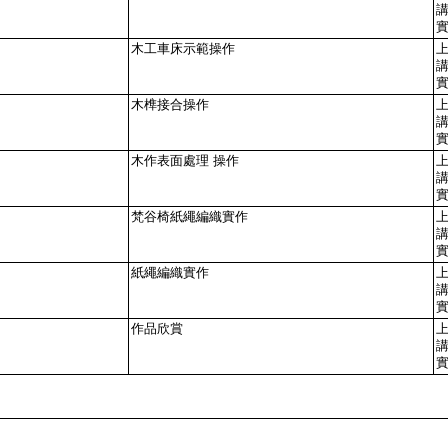
木工車床示範操作
木榫接合操作
木作表面處理 操作
梵谷椅紙繩編織實作
紙繩編織實作
作品欣賞