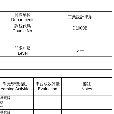
開課單位
工業設計學系
Departments
課程代碼
D1900B
Course No.
開課年級
大一
Level
單元學習活動
學習成效評量
備註
Learning Activities
Evaluation
Notes
上機實習
講授
實作
上機實習