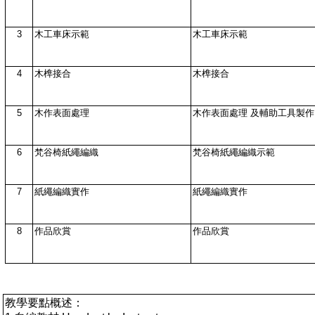
3
木工車床示範
木工車床示範
4
木榫接合
木榫接合
5
木作表面處理
木作表面處理 及輔助工具製作
6
梵谷椅紙繩編織
梵谷椅紙繩編織示範
7
紙繩編織實作
紙繩編織實作
8
作品欣賞
作品欣賞
教學要點概述：