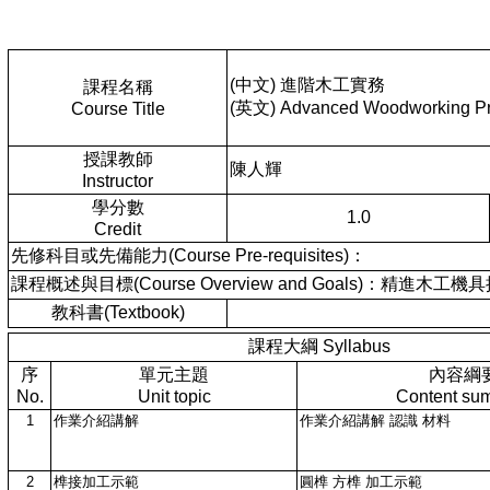
(中文) 進階木工實務
課程名稱
(英文) Advanced Woodworking Pr
Course Title
授課教師
陳人輝
Instructor
學分數
1.0
Credit
先修科目或先備能力(Course Pre-requisites)：
課程概述與目標(Course Overview and Goals)：精進
教科書(Textbook)
課程大綱 Syllabus
序
單元主題
內容綱
No.
Unit topic
Content su
1
作業介紹講解
作業介紹講解 認識 材料
2
榫接加工示範
圓榫 方榫 加工示範