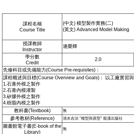
(中文) 模型製作實務(二)
課程名稱
(英文) Advanced Model Making
Course Title
授課教師
連榮輝
Instructor
學分數
2.0
Credit
先修科目或先備能力(Course Pre-requisites)：
課程概述與目標(Course Overview and Goals)
1.石膏外模之製作
2.石膏內模灌製
3.矽膠外模之製作
4.樹脂內模之製作
教科書(Textbook)
無
參考教材(Reference)
清水吉治 "模型與原型" 龍溪出版社
圖書館電子書(E-book of the
無
Library)