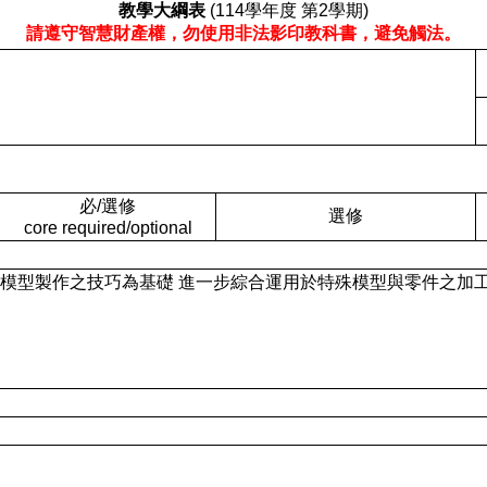
教學大綱表
(114學年度 第2學期)
請遵守智慧財產權，勿使用非法影印教科書，避免觸法。
必/選修
選修
core required/optional
： 以工廠實習與模型製作之技巧為基礎 進一步綜合運用於特殊模型與零件之加