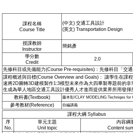
(中文) 交通工具設計
課程名稱
(英文) Transportation Design
Course Title
授課教師
簡銘彥
Instructor
學分數
2.0
Credit
先修科目或先備能力(Course Pre-requisites)：先
課程概述與目標(Course Overview and Goal
速將2D圖轉3D建模製作1:3模型未來作為大四畢製專題前的
生成為華人地區交通工具設計優秀人才進而提供業界所用發揮
教科書(Textbook)
藤本彰/CLAY MODELING:Techniqes for 
參考教材(Reference)
自編講義
課程大綱 Syllabus
序
單元主題
內容綱
No.
Unit topic
Content su