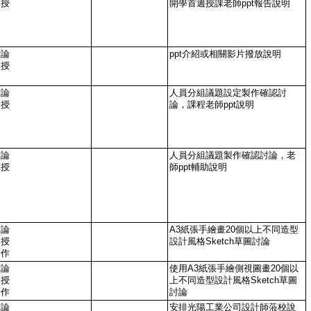
講授
開學首週授課老師ppt報告說明
討論
ppt介紹或相關影片撥放說明
講授
討論
人員分組議題設定製作確認討
講授
論，課程老師ppt說明
討論
人員分組議題製作確認討論，老
講授
師ppt輔助說明
討論
A3紙張手繪畫20個以上不同造型
講授
設計風格Sketch草圖討論
實作
討論
使用A3紙張手繪側視圖畫20個以
講授
上不同造型設計風格Sketch草圖
實作
討論
討論
安排光陽工業公司設計師蒞校說