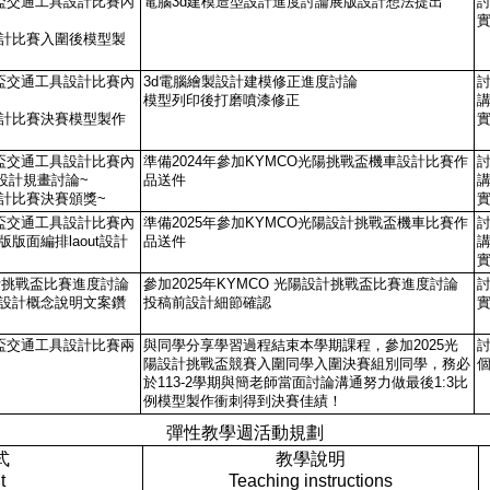
戰盃交通工具設計比賽內
電腦3d建模造型設計進度討論展版設計想法提出
設計比賽入圍後模型製
戰盃交通工具設計比賽內
3d電腦繪製設計建模修正進度討論
模型列印後打磨噴漆修正
設計比賽決賽模型製作
戰盃交通工具設計比賽內
準備2024年參加KYMCO光陽挑戰盃機車設計比賽作
設計規畫討論~
品送件
計比賽決賽頒獎~
戰盃交通工具設計比賽內
準備2025年參加KYMCO光陽設計挑戰盃機車比賽作
版面編排laout設計
品送件
設計挑戰盃比賽進度討論
參加2025年KYMCO 光陽設計挑戰盃比賽進度討論
模設計概念說明文案鑽
投稿前設計細節確認
戰盃交通工具設計比賽兩
與同學分享學習過程結束本學期課程，參加2025光
陽設計挑戰盃競賽入圍同學入圍決賽組別同學，務必
於113-2學期與簡老師當面討論溝通努力做最後1:3比
例模型製作衝刺得到決賽佳績！
彈性教學週活動規劃
式
教學說明
t
Teaching instructions