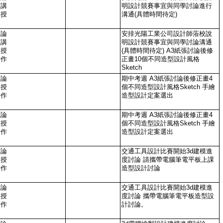
演講
明設計競賽事宜與同學討論進行
講授
溝通(具體時間待定)
討論
安排光陽工業公司設計師蒞校說
演講
明設計競賽事宜與同學討論溝通
講授
(具體時間待定) A3紙張討論後修
實作
正畫10個不同造型設計風格
Sketch
討論
期中考週 A3紙張討論後修正畫4
講授
個不同造型設計風格Sketch 手繪
實作
造型設計定案選出
討論
期中考週 A3紙張討論後修正畫4
講授
個不同造型設計風格Sketch 手繪
實作
造型設計定案選出
討論
交通工具設計比賽開始3d建模進
講授
度討論 請攜帶電腦筆電平板上課
實作
造型設計討論
討論
交通工具設計比賽開始3d建模進
講授
度討論 攜帶電腦筆電平板造型設
實作
計討論。