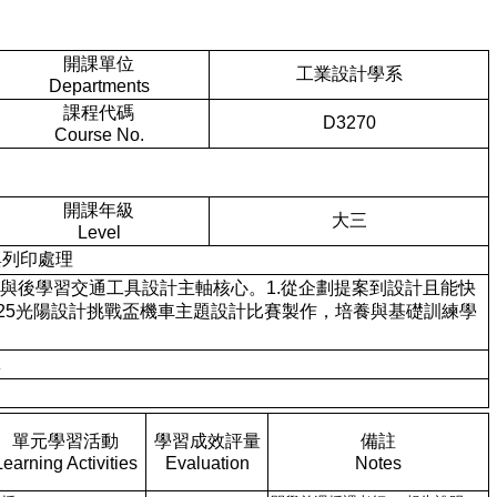
開課單位
工業設計學系
Departments
課程代碼
D3270
Course No.
開課年級
大三
Level
模與列印處理
論修正參與後學習交通工具設計主軸核心。1.從企劃提案到設計且能快
2025光陽設計挑戰盃機車主題設計比賽製作，培養與基礎訓練學
版
單元學習活動
學習成效評量
備註
Learning Activities
Evaluation
Notes