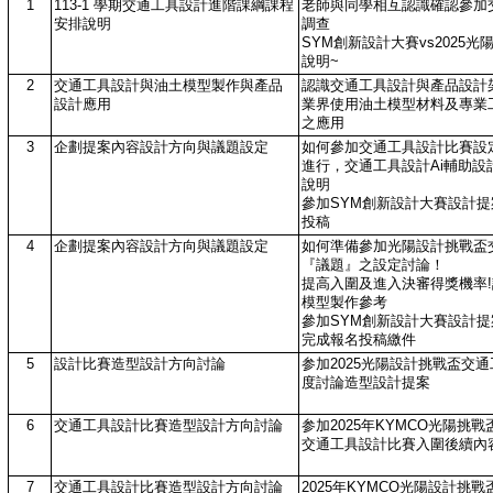
1
113-1 學期交通工具設計進階課綱課程
老師與同學相互認識確認參加
安排說明
調查
SYM創新設計大賽vs2025
說明~
2
交通工具設計與油土模型製作與產品
認識交通工具設計與產品設計
設計應用
業界使用油土模型材料及專業
之應用
3
企劃提案內容設計方向與議題設定
如何參加交通工具設計比賽設
進行，交通工具設計Ai輔助設
說明
參加SYM創新設計大賽設計提案
投稿
4
企劃提案內容設計方向與議題設定
如何準備參加光陽設計挑戰盃
『議題』之設定討論！
提高入圍及進入決審得獎機率
模型製作參考
參加SYM創新設計大賽設計提案
完成報名投稿繳件
5
設計比賽造型設計方向討論
参加2025光陽設計挑戰盃交
度討論造型設計提案
6
交通工具設計比賽造型設計方向討論
参加2025年KYMCO光陽挑
交通工具設計比賽入圍後續內
7
交通工具設計比賽造型設計方向討論
2025年KYMCO光陽設計挑