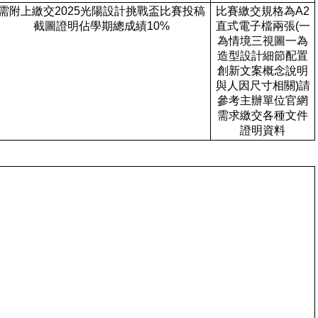
需附上繳交2025光陽設計挑戰盃比賽投稿
比賽繳交規格為A2
截圖證明佔學期總成績10%
直式電子檔兩張(一
為情境三視圖一為
造型設計細節配置
創新文案概念說明
與人因尺寸相關)請
參考主辦單位官網
需求繳交各種文件
證明資料