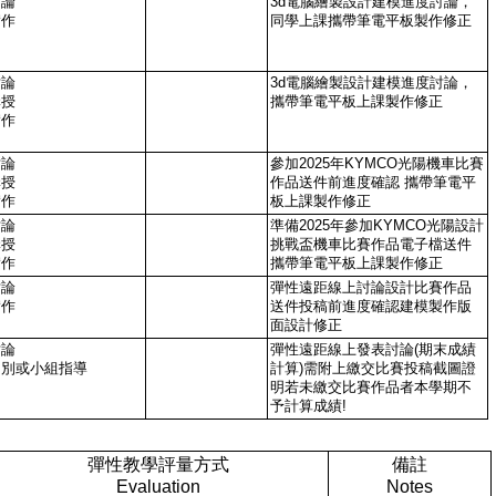
討論
3d電腦繪製設計建模進度討論，
實作
同學上課攜帶筆電平板製作修正
討論
3d電腦繪製設計建模進度討論，
講授
攜帶筆電平板上課製作修正
實作
討論
參加2025年KYMCO光陽機車比賽
講授
作品送件前進度確認 攜帶筆電平
實作
板上課製作修正
討論
準備2025年參加KYMCO光陽設計
講授
挑戰盃機車比賽作品電子檔送件
實作
攜帶筆電平板上課製作修正
討論
彈性遠距線上討論設計比賽作品
實作
送件投稿前進度確認建模製作版
面設計修正
討論
彈性遠距線上發表討論(期末成績
個別或小組指導
計算)需附上繳交比賽投稿截圖證
明若未繳交比賽作品者本學期不
予計算成績!
彈性教學評量方式
備註
Evaluation
Notes