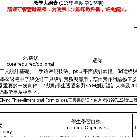
教學大綱表
(113學年度 第1學期)
請遵守智慧財產權，勿使用非法影印教科書，避免觸法。
必/選修
選修
core required/optional
修科目「交通工具設計基礎」、手繪表現技法、ps或平面設計軟體、3d建
s)： 讓學生在課程學習過程中了解交通工具設計實務與應用，藉由實作討
非常重要的一次實作。2.鼓勵學生透過參與SYM創新設計大賽及
所學所長為校爭光。
Giving Three-dimensional Form to idea/三榮書房/日本東京 都/19971224第二
學生學習目標
要
Learning Objectives
mmary