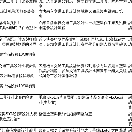
交通工具設計比賽意願
設計語言溝通與對話，建立對交通工具設計的基本態
度
光陽設計挑戰盃競賽參賽
盡快融入交通工具設計領域為大四畢製專題踏出第一
步
架構差異性!
介紹目前業界交通工具設計油土模型製作手順及汽機
工具輔助用品在造型上
車開發設計流程
定『議題』討論與後續
近期決賽得獎作品賞析~因應不同的設計比賽找到方
計與原創與抄襲的分界
法，參加交通工具設計比賽同學分組別人員名單確認
準備投稿10/08初賽
交通工具設計比賽針對
因應機車交通工具設計比賽找到需求方法設定車型製
作設計議題，參加交通工具設計比賽同學分組人員組
!設計時程掌控與最終
成與分工設計製作確認
準備投稿10/08初賽
通工具設計比賽內容進
手繪 sketch草圖展開，組別及產品名命名+LoGo設
計(中英文)
戰盃與SYM創新設計大賽
整體造型與機能性細節調整修正
容進度討論~
戰盃比賽蒞校做設計說明
參賽目標更明確提升設計能力，手繪sketch方向釐清