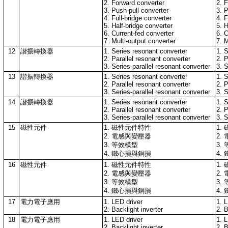
2. Forward converter
2. 
3. Push-pull converter
3. 
4. Full-bridge converter
4. F
5. Half-bridge converter
5. H
6. Current-fed converter
6. C
7. Multi-output converter
7. M
12
諧振轉換器
1. Series resonant converter
1. 
2. Parallel resonant converter
2. P
3. Series-parallel resonant converter
3. S
13
諧振轉換器
1. Series resonant converter
1. 
2. Parallel resonant converter
2. P
3. Series-parallel resonant converter
3. S
14
諧振轉換器
1. Series resonant converter
1. 
2. Parallel resonant converter
2. P
3. Series-parallel resonant converter
3. S
15
磁性元件
1. 磁性元件特性
1.
2. 電感與變壓器
2.
3. 等效模型
3.
4. 鐵心損與銅損
4.
16
磁性元件
1. 磁性元件特性
1.
2. 電感與變壓器
2.
3. 等效模型
3.
4. 鐵心損與銅損
4.
17
電力電子應用
1. LED driver
1. 
2. Backlight inverter
2. B
18
電力電子應用
1. LED driver
1. 
2. Backlight inverter
2. B