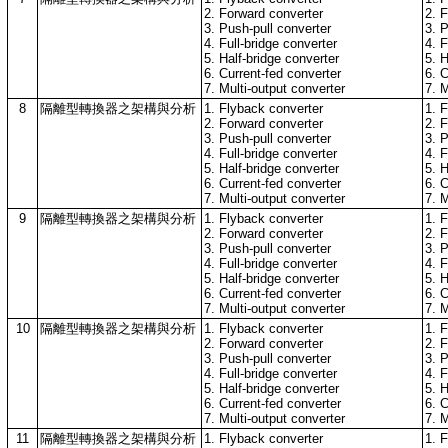
2. Forward converter
2. 
3. Push-pull converter
3. 
4. Full-bridge converter
4. F
5. Half-bridge converter
5. H
6. Current-fed converter
6. C
7. Multi-output converter
7. M
8
隔離型轉換器之架構與分析
1. Flyback converter
1. 
2. Forward converter
2. 
3. Push-pull converter
3. 
4. Full-bridge converter
4. F
5. Half-bridge converter
5. H
6. Current-fed converter
6. C
7. Multi-output converter
7. M
9
隔離型轉換器之架構與分析
1. Flyback converter
1. 
2. Forward converter
2. 
3. Push-pull converter
3. 
4. Full-bridge converter
4. F
5. Half-bridge converter
5. H
6. Current-fed converter
6. C
7. Multi-output converter
7. M
10
隔離型轉換器之架構與分析
1. Flyback converter
1. 
2. Forward converter
2. 
3. Push-pull converter
3. 
4. Full-bridge converter
4. F
5. Half-bridge converter
5. H
6. Current-fed converter
6. C
7. Multi-output converter
7. M
11
隔離型轉換器之架構與分析
1. Flyback converter
1. 