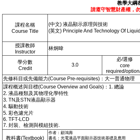
教學大綱
請遵守智慧財產權，
(中文) 液晶顯示原理與技術
課程名稱
(英文) Principle And Technology Of Liquid
Course Title
授課教師
林炯暐
Instructor
必/選修
學分數
3.0
core
Credit
required/option
先修科目或先備能力(Course Pre-requisites)：大一普通物理
課程概述與目標(Course Overview and Goals)：1. 總論
2. 液晶種類及其物理化學特性
3. TN及STN液晶顯示器
4. 驅動技術
5. 彩色濾光片
6. TFT-LCD
7. 封裝、檢測與模組技術.
作者：顧鴻壽
教科書(Textbook)
書名：光電液晶平面顯示器技術基礎及應用