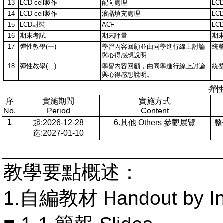
13
LCD cell製作
配向處理
LCD
14
LCD cell製作
液晶填充處理
LCD
15
LCD封裝
ACF
LC
16
期末考試
期末評量
期
17
彈性教學(一)
學習內容回顧並由同學進行線上討論
統
與心得感想說明
18
彈性教學(二)
學習內容回顧，由同學進行線上討論
統
與心得感想說明。
彈
序
實施期間
實施方式
No.
Period
Content
1
起:2026-12-28
6.其他 Others 參觀展覽
整
迄:2027-01-10
教學要點概述：
1.自編教材 Handout by In