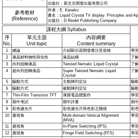
出版社：新文京開發出版有限公司
作者：E. Kaneko
參考教材
書名：Liquid Crystal TV display: Principles and Appl
(Reference)
出版社：D.Reidel Publishing Company
課程大綱 Syllabus
序
單元主題
內容綱要
No.
Unit topic
Content summary
1
總論
介紹顯示器開發應注意規格
學
2
液晶材料物性與化性
液晶結構
了
3
向列扭轉液晶
Twisted Nematic Liquid Crystal
了解
4
超向列扭轉液晶
Super Twisted Nematic Liquid
了解
Crystal
5
驅動方式
主動陣列定址
驅
6
驅動方式
被動陣列定址
驅
7
Thin-Film Transistor TFT
薄膜電晶體製作
學
8
期中考試
期中評量
期
9
彩色濾光片
彩色濾光片與色彩之關係
彩
10
廣視角
Multi-domain Vertical Alignment
學
(MVA)
11
廣視角
In-Plane Switching (IPS)
學
12
廣視角
Fringe Field Switching (FFS)
學