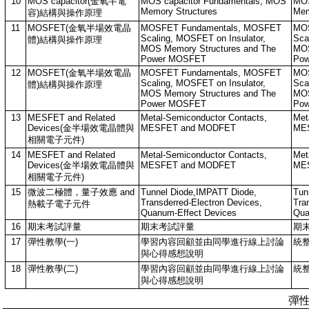
10
MOS capacitor(金氧半電
MOS capacitor Fundamentals, MOS
MOS
Memory Structures
Mem
容)結構與操作原理
11
MOSFET(金氧半場效電晶
MOSFET Fundamentals, MOSFET
MOS
Scaling, MOSFET on Insulator,
Sca
體)結構與操作原理
MOS Memory Structures and The
MOS
Power MOSFET
Po
12
MOSFET(金氧半場效電晶
MOSFET Fundamentals, MOSFET
MOS
Scaling, MOSFET on Insulator,
Sca
體)結構與操作原理
MOS Memory Structures and The
MOS
Power MOSFET
Po
13
MESFET and Related
Metal-Semiconductor Contacts,
Met
Devices(金半場效電晶體與
MESFET and MODFET
ME
相關電子元件)
14
MESFET and Related
Metal-Semiconductor Contacts,
Met
Devices(金半場效電晶體與
MESFET and MODFET
ME
相關電子元件)
15
微波二極體，量子效應 and
Tunnel Diode,IMPATT Diode,
Tun
Transderred-Electron Devices,
Tra
熱載子電子元件
Quanum-Effect Devices
Qua
16
期末考試評量
期末考試評量
期
17
彈性教學(一)
學習內容回顧並由同學進行線上討論
統
與心得感想說明
18
彈性教學(二)
學習內容回顧並由同學進行線上討論
統
與心得感想說明
彈