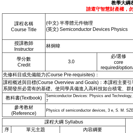
教學大綱
請遵守智慧財產權，
(中文) 半導體元件物理
課程名稱
(英文) Semiconductor Devices Physics
Course Title
授課教師
林炯暐
Instructor
必/選修
學分數
3.0
core
Credit
required/option
先修科目或先備能力(Course Pre-requisites)：
課程概述與目標(Course Overview and Goals
系開發所必需有的基礎。使同學具備進入高科技如台積電、群
Semiconductor Devices: Physics and Technology,
教科書(Textbook)
7
參考教材
Physics of semiconductor devices, 3 e, S. M. SZ
(Reference)
課程大綱 Syllabus
序
單元主題
內容綱要