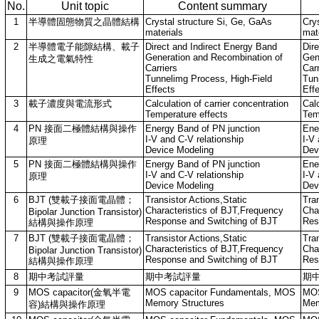
No.
Unit topic
Content summary
1
半導體固態物質之晶體結構
Crystal structure Si, Ge, GaAs
Cry
materials
mat
2
半導體電子能隙結構、載子
Direct and Indirect Energy Band
Dir
Generation and Recombination of
Gen
生成之電氣特性
Carriers
Carr
Tunnelimg Process, High-Field
Tun
Effects
Eff
3
載子濃度與電流形式
Calculation of carrier concentration
Calc
Temperature effects
Tem
4
PN 接面二極體結構與操作
Energy Band of PN junction
Ene
I-V and C-V relationship
I-V 
原理
Device Modeling
Dev
5
PN 接面二極體結構與操作
Energy Band of PN junction
Ene
I-V and C-V relationship
I-V 
原理
Device Modeling
Dev
6
BJT (雙載子接面電晶體；
Transistor Actions,Static
Tran
Characteristics of BJT,Frequency
Cha
Bipolar Junction Transistor)
Response and Switching of BJT
Res
結構與操作原理
7
BJT (雙載子接面電晶體；
Transistor Actions,Static
Tran
Characteristics of BJT,Frequency
Cha
Bipolar Junction Transistor)
Response and Switching of BJT
Res
結構與操作原理
8
期中考試評量
期中考試評量
期
9
MOS capacitor(金氧半電
MOS capacitor Fundamentals, MOS
MOS
Memory Structures
Mem
容)結構與操作原理