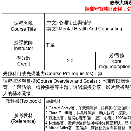
教學大綱
請遵守智慧財產權，
(中文) 心理衛生與輔導
課程名稱
(英文) Mental Health And Counseling
Course Title
授課教師
王威
Instructor
必/選修
學分數
2.0
core
Credit
required/option
先修科目或先備能力(Course Pre-requisites)：無
課程概述與目標(Course Overview and Goals
育、自殺防治、精神疾患等主題，透過講授分享、影片賞析與
人的基本關懷。
教科書(Textbook)
自編教材
1.Gerald Corey著，俢慧蘭等譯，諮商與心理治
2.Clara E. Hill著，林美珠等譯，助人技巧：
參考教材
3.蘇建文著，發展心理學(第二版)，心理，1995年7
(Reference)
4.林逸鑫著，圖解佛洛伊德與精神分析更新版，易博
5.Alfred Adler著，王倩譯，阿德勒的自卑與超越，