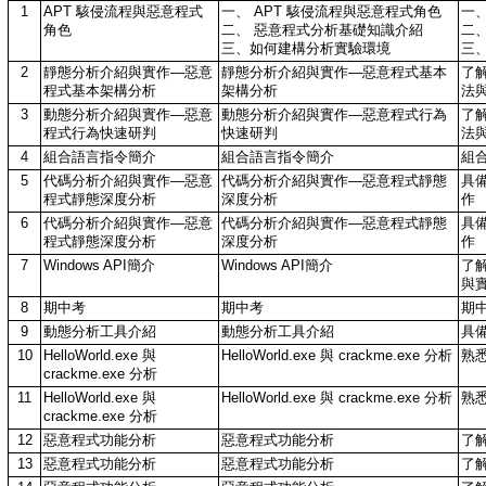
1
APT 駭侵流程與惡意程式
一、 APT 駭侵流程與惡意程式角色
一、
角色
二、 惡意程式分析基礎知識介紹
二
三、如何建構分析實驗環境
三
2
靜態分析介紹與實作—惡意
靜態分析介紹與實作—惡意程式基本
了
程式基本架構分析
架構分析
法
3
動態分析介紹與實作—惡意
動態分析介紹與實作—惡意程式行為
了
程式行為快速研判
快速研判
法
4
組合語言指令簡介
組合語言指令簡介
組
5
代碼分析介紹與實作—惡意
代碼分析介紹與實作—惡意程式靜態
具
程式靜態深度分析
深度分析
作
6
代碼分析介紹與實作—惡意
代碼分析介紹與實作—惡意程式靜態
具
程式靜態深度分析
深度分析
作
7
Windows API簡介
Windows API簡介
了解
與
8
期中考
期中考
期
9
動態分析工具介紹
動態分析工具介紹
具
10
HelloWorld.exe 與
HelloWorld.exe 與 crackme.exe 分析
熟
crackme.exe 分析
11
HelloWorld.exe 與
HelloWorld.exe 與 crackme.exe 分析
熟
crackme.exe 分析
12
惡意程式功能分析
惡意程式功能分析
了
13
惡意程式功能分析
惡意程式功能分析
了