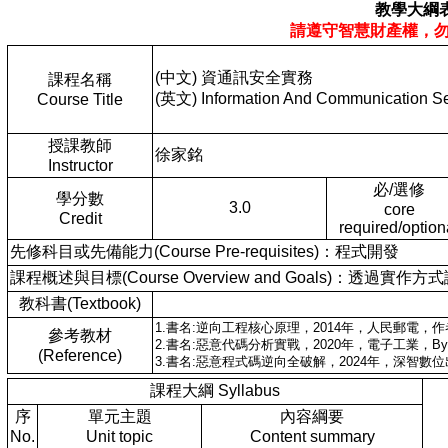
教學大綱
請遵守智慧財產權，
(中文) 資通訊安全實務
課程名稱
(英文) Information And Communication Sec
Course Title
授課教師
徐家銘
Instructor
必/選修
學分數
3.0
core
Credit
required/option
先修科目或先備能力(Course Pre-requisites)：程式開發
課程概述與目標(Course Overview and Goals
教科書(Textbook)
1.書名:逆向工程核心原理，2014年，人民郵電，
參考教材
2.書名:惡意代碼分析實戰，2020年，電子工業，By Micha
(Reference)
3.書名:惡意程式碼逆向全破解，2024年，深智數
課程大綱 Syllabus
序
單元主題
內容綱要
No.
Unit topic
Content summary