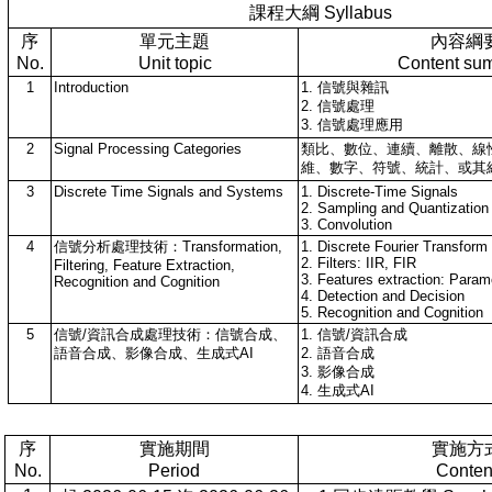
課程大綱 Syllabus
序
單元主題
內容綱
No.
Unit topic
Content su
1
Introduction
1. 信號與雜訊
2. 信號處理
3. 信號處理應用
2
Signal Processing Categories
類比、數位、連續、離散、線
維、數字、符號、統計、或其
3
Discrete Time Signals and Systems
1. Discrete-Time Signals
2. Sampling and Quantization
3. Convolution
4
信號分析處理技術：Transformation,
1. Discrete Fourier Transform
2. Filters: IIR, FIR
Filtering, Feature Extraction,
3. Features extraction: Param
Recognition and Cognition
4. Detection and Decision
5. Recognition and Cognition
5
信號/資訊合成處理技術：信號合成、
1. 信號/資訊合成
語音合成、影像合成、生成式AI
2. 語音合成
3. 影像合成
4. 生成式AI
序
實施期間
實施方
No.
Period
Conten