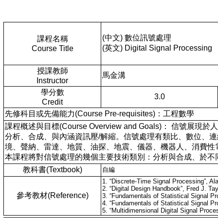
(中文) 數位訊號處理
課程名稱
(英文) Digital Signal Processing
Course Title
授課教師
馬金溝
Instructor
學分數
3.0
Credit
先修科目或先備能力(Course Pre-requisites)：工程數學
課程概述與目標(Course Overview and Goal
分析、合成、與內涵資訊壓/解縮。信號處理有類比、數位、
境、聲納、雷達、地質、油探、地震、儀器、機器人、消費性
本課程將對信號處理的幾個主要技術類別：分析與合成、於不同
教科書(Textbook)
自編
1. “Discrete-Time Signal Processing”, A
2. “Digital Design Handbook”, Fred J. Tay
參考教材(Reference)
3. “Fundamentals of Statistical Signal 
4. “Fundamentals of Statistical Signal P
5. “Multidimensional Digital Signal Pro