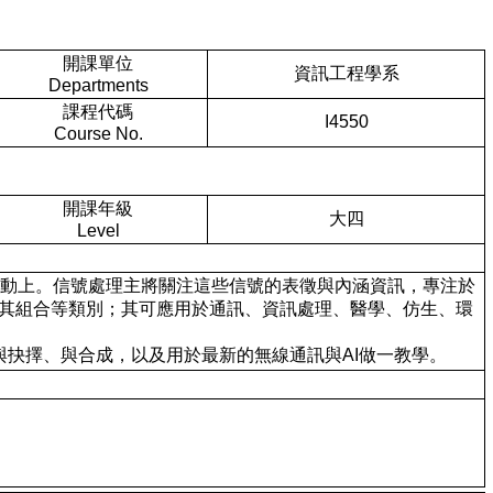
開課單位
資訊工程學系
Departments
課程代碼
I4550
Course No.
開課年級
大四
Level
、溝通與互動上。信號處理主將關注這些信號的表徵與內涵資訊，專注於
或其組合等類別；其可應用於通訊、資訊處理、醫學、仿生、環
與抉擇、與合成，以及用於最新的無線通訊與AI做一教學。