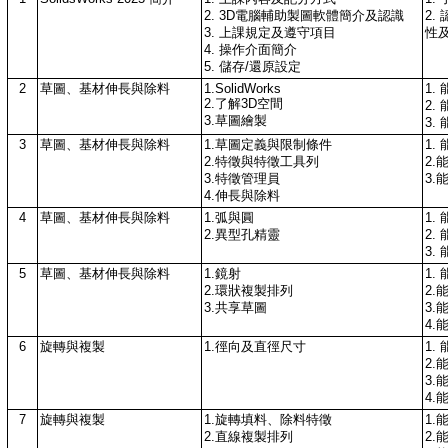
2. 3D電腦輔助製圖軟體簡介及認識
2.
3. 上課規定及遵守項目
性
4. 操作介面簡介
5. 儲存/還原設定
2
草圖、基材伸長與除料
1.SolidWorks
1.
2.了解3D空間
2.
3.草圖繪製
3.
3
草圖、基材伸長與除料
1.草圖定義與限制條件
1.
2.特徵與特徵工具列
2.
3.特徵管理員
3.
4.伸長與除料
4
草圖、基材伸長與除料
1.弧與圓
1.
2.異型孔精靈
2.
3.
5
草圖、基材伸長與除料
1.鏡射
1.
2.環狀複製排列
2.
3.共享草圖
3.
4.
6
旋轉與複製
1.徑向及直徑尺寸
1.
2.
3.
4.
7
旋轉與複製
1.旋轉填料、除料特徵
1.
2.直線複製排列
2.