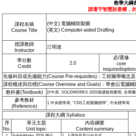
教學大綱
請遵守智慧財產權，
(中文) 電腦輔助製圖
課程名稱
(英文) Computer-aided Drafting
Course Title
授課教師
江明進
Instructor
必/選修
學分數
2.0
core
Credit
required/option
先修科目或先備能力(Course Pre-requisites)：工程圖學概
課程概述與目標(Course Overview and Goals)：
教科書(Textbook)
許中原, SOLIDWORKS 2025基礎範例應用, 全華圖
參考教材
1.中央標準局, "CNS工程製圖標準", 中央標準局
(Reference)
課程大綱 Syllabus
序
單元主題
內容綱要
No.
Unit topic
Content summary
1
SolidsWorks 2025 簡介
1. 上課內容及記分方式
1.