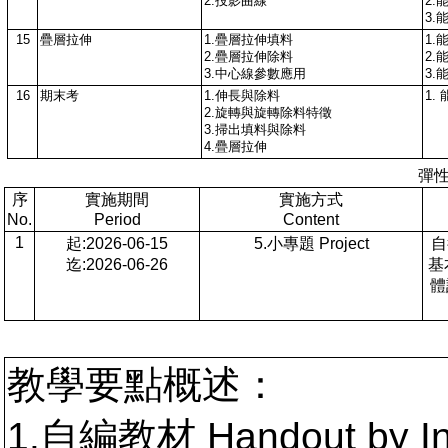
2.投影曲線
2.
3.
15
疊層拉伸
1.疊層拉伸填料
1.
2.疊層拉伸除料
2.
3.中心線參數應用
3.
16
期末考
1.伸長與除料
1.
2.旋轉與旋轉除料特徵
3.掃出填料與除料
4.疊層拉伸
彈
序
實施期間
實施方式
No.
Period
Content
1
起:2026-06-15
5.小專題 Project
自
迄:2026-06-26
基
體
教學要點概述：
1.自編教材 Handout by In