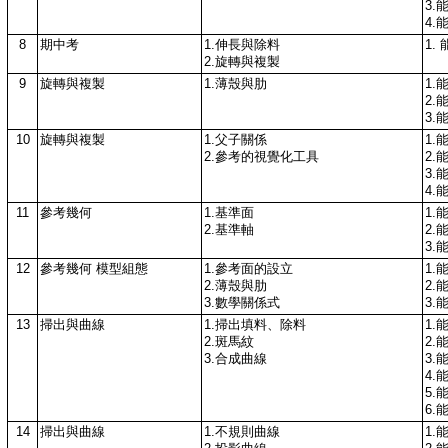
3
4
8
期中考
1.伸長與除料
1.
2.旋轉與複製
9
旋轉與複製
1.薄殼與肋
1.
2.
3.
10
旋轉與複製
1.父子關係
1.
2.參考的視覺化工具
2.
3.能
4.
11
參考幾何
1.基準面
1.
2.基準軸
2.
3.
12
參考幾何 模型組態
1.參考面的設立
1.
2.薄殼與肋
2.能
3.數學關係式
3.
13
掃出與曲線
1.掃出填料、除料
1.
2.斑馬紋
2.
3.合成曲線
3.
4.
5.
6.
14
掃出與曲線
1.不規則曲線
1.能