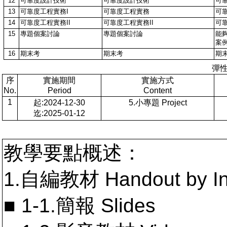
12
可靠度設計技術
可靠度設計技術
可
13
可靠度工程實務I
可靠度工程實務
可
14
可靠度工程實務II
可靠度工程實務II
可靠
15
專題個案討論
專題個案討論
能
案
16
期末考
期末考
期
彈
序
實施期間
實施方式
No.
Period
Content
1
起:2024-12-30
5.小專題 Project
迄:2025-01-12
教學要點概述：
1.自編教材 Handout by In
■ 1-1.簡報 Slides