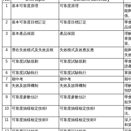
1
基本可靠度原理
可靠度原理
理
能
係
2
基本可靠度目標訂定
可靠度目標訂定
學
品
3
基本產品保固
產品保固
理
掌
策
4
潛在失效模式及失效反映
失效模式及效應反應
能
失
5
可靠度試驗規劃
可靠度試驗規劃
學
證
6
可靠度試驗執行
可靠度試驗執行
掌
7
期中考
期中考
期
8
失效及故障機制
失效及故障機制
理
預
9
可靠度參數估計
可靠度參數估計
學
如
10
可靠度抽樣檢定技術I
可靠度抽樣檢定技術I
理
法
11
可靠度抽樣檢定技術II
可靠度抽樣檢定技術II
深
和