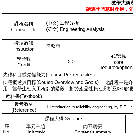
教學大綱
請遵守智慧財產權，
(中文) 工程分析
課程名稱
(英文) Engineering Analysis
Course Title
授課教師
簡昭珩
Instructor
必/選修
學分數
3.0
core
Credit
required/option
先修科目或先備能力(Course Pre-requisites)：
課程概述與目標(Course Overview and Goals)
用，當學生杜入工程師的階段，對於產品性賴性分析及ISO的
教科書(Textbook)
參考教材
1. introduction to reliability engineering, by E.E. L
(Reference)
課程大綱 Syllabus
序
單元主題
內容綱要
No.
Unit topic
Content summary