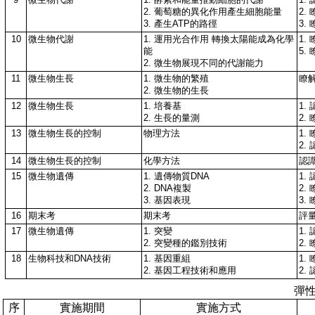
2. 葡萄糖的異化作用產生細胞能量
2.
3. 產生ATP的路徑
3.
10
微生物代謝
1. 運用光合作用 轉換太陽能成為化學
1.
能
5.
2. 微生物展現不同的代謝能力
11
微生物生長
1. 微生物的繁殖
瞭
2. 微生物的生長
12
微生物生長
1. 培養基
1.
2. 生長的量測
2.
13
微生物生長的控制
物理方法
1.
2
14
微生物生長的控制
化學方法
認
15
微生物遺傳
1. 遺傳物質DNA
1.
2. DNA複製
2.
3. 基因表現
3.
16
期末考
期末考
評
17
微生物遺傳
1. 突變
1.
2. 突變種的鑑別技術
2.
18
生物科技和DNA技術
1. 基因重組
1.
2. 基因工程技術和應用
2
彈
序
實施期間
實施方式