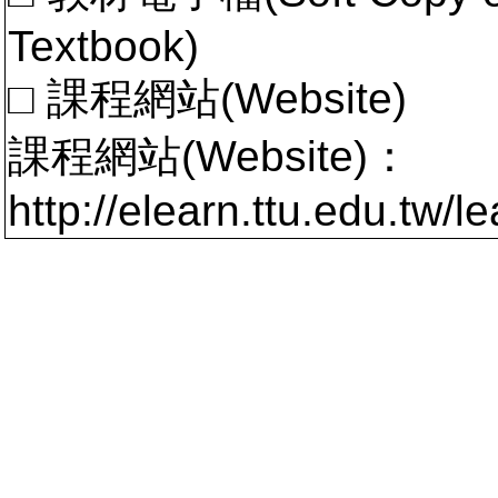
Textbook)
□ 課程網站(Website)
課程網站(Website)：
http://elearn.ttu.edu.tw/l