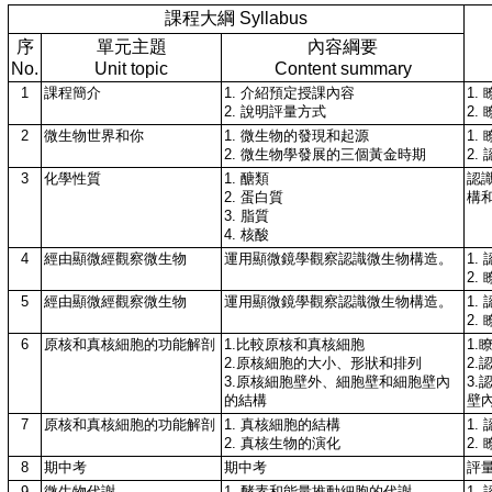
課程大綱 Syllabus
序
單元主題
內容綱要
No.
Unit topic
Content summary
1
課程簡介
1. 介紹預定授課內容
1.
2. 說明評量方式
2.
2
微生物世界和你
1. 微生物的發現和起源
1.
2. 微生物學發展的三個黃金時期
2
3
化學性質
1. 醣類
認
2. 蛋白質
構
3. 脂質
4. 核酸
4
經由顯微經觀察微生物
運用顯微鏡學觀察認識微生物構造。
1
2
5
經由顯微經觀察微生物
運用顯微鏡學觀察認識微生物構造。
1
2
6
原核和真核細胞的功能解剖
1.比較原核和真核細胞
1
2.原核細胞的大小、形狀和排列
2
3.原核細胞壁外、細胞壁和細胞壁內
3
的結構
壁
7
原核和真核細胞的功能解剖
1. 真核細胞的結構
1.
2. 真核生物的演化
2.
8
期中考
期中考
評
9
微生物代謝
1. 酵素和能量推動細胞的代謝
1.