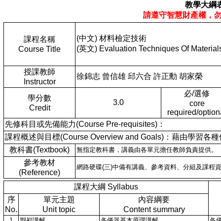
教學大綱
請遵守智慧財產權，
(中文) 材料檢定技術
課程名稱
(英文) Evaluation Techniques Of Material
Course Title
授課教師
徐錦志 曾信雄 邱六合 許正勳 胡家榮
Instructor
必/選修
學分數
3.0
core
Credit
required/option
先修科目或先備能力(Course Pre-requisites)：
課程概述與目標(Course Overview and Goals)：
教科書(Textbook)
無指定教科書，講義由各單元擔任教師負責提供。
參考教材
網路硬碟(三)中備有講義、參考資料、分組及課程資訊 
(Reference)
課程大綱 Syllabus
序
單元主題
內容綱要
No.
Unit topic
Content summary
1
期初講解
各儀器基本原理講解
各