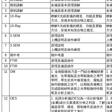
2
期初講解
各儀器基本原理講解
各
3
期初講解
各儀器基本原理講解
各
4
1X-Ray
瞭解X光繞射儀的構造、功能及實驗
瞭
方法，並做未知混合物之鑑定。
方
5
1X-Ray
瞭解X光繞射儀的構造、功能及實驗
瞭
方法，並做未知混合物之鑑定。
方
6
3.SEM
原理說明
原
上機說明及操作練習
上
7
3.SEM
原理說明
原
上機說明及操作練習
上
8
期中考
期中考週
期
9
FTIR
原理及儀器操作
原
10
FTIR
原理及儀器操作
原
11
OM
1. 金相顯微術乃是一門綜合機械研磨
1
拋光、化學腐蝕及光學顯微術之專門
拋
學問，學生於其中修習拋光、腐蝕及
學
操作顯微鏡之技巧，以期能具備獨立
操
完成固相材料表面之光學顯微特性觀
完
察及分析之能力。
察
12
OES
1. 光譜分析儀(OES)為一項分析塊材
1.
(金屬)成分元素濃度分佈之利器，了解
(
儀器原理、構造、限制條件及操作方
儀
法將有助於研究之進行。
法