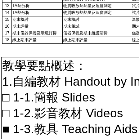
13
TA熱分析
物質吸放熱熱量及溫度測定
試
14
TA熱分析
物質吸放熱熱量及溫度測定
試
15
期末檢討
期末檢討
溫
16
期末評量
期末筆試
期
17
期末儀器保養及環境打掃
儀器保養及期末維護清掃
儀
18
線上期末評量
線上期末評量
線
教學要點概述：
1.自編教材 Handout by In
□ 1-1.簡報 Slides
□ 1-2.影音教材 Videos
■ 1-3.教具 Teaching Aids