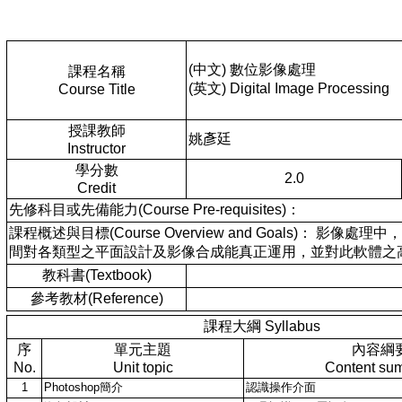
(中文) 數位影像處理
課程名稱
(英文) Digital Image Processing
Course Title
授課教師
姚彥廷
Instructor
學分數
2.0
Credit
先修科目或先備能力(Course Pre-requisites)：
課程概述與目標(Course Overview and Goals)
間對各類型之平面設計及影像合成能真正運用，並對此軟體之
教科書(Textbook)
參考教材(Reference)
課程大綱 Syllabus
序
單元主題
內容綱
No.
Unit topic
Content su
1
Photoshop簡介
認識操作介面