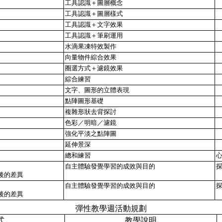
工具認識＋圖層概念
工具認識＋圖層樣式
工具認識＋文字效果
工具認識＋筆刷運用
水滴果凍特效製作
向量物件綜合效果
圈選方式＋濾鏡效果
綜合練習
文字、圖形的立體表現
點陣圖形基礎
複雜形狀去背探討
色彩／明暗／濾鏡
強化平淡之點陣圖
延伸景深
總和練習
自主體驗發覺學習的成效與目的
後的差異
自主體驗發覺學習的成效與目的
後的差異
彈性教學週活動規劃
式
教學說明