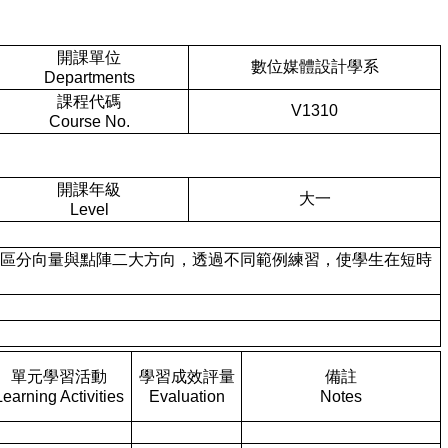
開課單位
數位媒體設計學系
Departments
課程代碼
V1310
Course No.
開課年級
大一
Level
體，本課程將大致區分向量與點陣二大方向，透過不同範例練習，使學生在短時
單元學習活動
學習成效評量
備註
Learning Activities
Evaluation
Notes