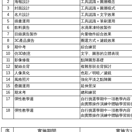
2
海報設計
工具認識＋圖層概念
3
封面設計
工具認識＋圖層樣式
4
名片設計
工具認識＋文字效果
5
插畫運用
工具認識＋筆刷運用
6
飲料廣告
水滴果凍特效製作
7
目錄廣告製作
向量物件綜合效果
8
3C產品廣告
圈選方式＋濾鏡效果
9
期中考
綜合練習
10
仿3D創意
文字、圖形的立體表現
11
影像修復
點陣圖形基礎
12
髮絲去背
複雜形狀去背探討
13
人像美化
色彩／明暗／濾鏡
14
風格照片
強化平淡之點陣圖
15
疊圖運用
延伸景深
16
期末考
總和練習
17
彈性教學週
自行挑選學期中一項教學內容
由實際操作演練中體驗學習前
18
彈性教學週
自行挑選學期中一項教學內容
由實際操作演練中體驗學習前
序
實施期間
實施方