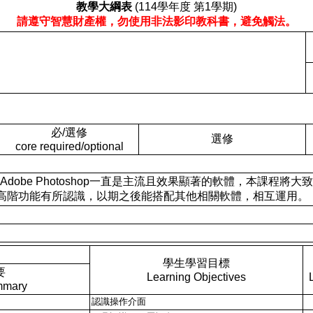
教學大綱表
(114學年度 第1學期)
請遵守智慧財產權，勿使用非法影印教科書，避免觸法。
必/選修
選修
core required/optional
： 影像處理中，Adobe Photoshop一直是主流且效果顯著的軟
高階功能有所認識，以期之後能搭配其他相關軟體，相互運用。
學生學習目標
要
Learning Objectives
mmary
認識操作介面