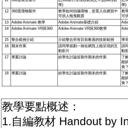
學)
學)
12
360度環物製作
教學如何拍攝環物，並置入在網頁中
教
可供人拖曳觀賞
可
13
Adobe Animate 教學
Adobe Animate基礎介紹
Ad
14
Adobe Animate VR與360
Adobe Animate VR與360教學
Ad
15
整合範例介紹
介紹整合所有目前教過的技術範例
學
16
期末作業
請同學規劃一個在網頁上能呈現的互
請
動影片
動
17
專案討論
給學生討論並製作期末的作業
了
能
食
18
專案討論
給學生討論並製作期末的作業
了
能
食
教學要點概述：
1.自編教材 Handout by In