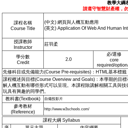
教學大綱
請遵守智慧財產權，
(中文) 網頁與人機互動應用
課程名稱
(英文) Application Of Web And Human Int
Course Title
授課教師
莊羽柔
Instructor
必/選修
學分數
2.0
core
Credit
required/option
先修科目或先備能力(Course Pre-requisites)：HTML基本標籤
課程概述與目標(Course Overview and Goals
解人機互動有哪些形式可以呈現。本課程除講解相關工具與技
玩具有興趣的同學們。
教科書(Textbook)
自備投影片
參考教材
http://www.w3schools.com/
(Reference)
課程大綱 Syllabus
序
單元主題
內容綱要