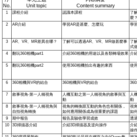
No.
Unit topic
Content summary
1
課程介紹
認識本課程
了
麼
2
AR介紹
學習AR是甚麼、怎麼玩
學
3
AR、VR、MR差異在哪？
了解可以透過AR、VR、MR做甚麼事
了
式
4
翻玩360相機part1
介紹360相機的用途以及各類轉場效果
介
5
翻玩360相機part2
使用360相機拍出有趣的東西
使
6
360相機與VR的結合
360相機與VR的結合
36
7
敘事視角-第一人稱視角
人機互動之第一人稱視角的敘事與互
人
動
動
8
敘事視角-第一人稱視角與
視角的轉換跟互動的角色也有關係，
視
自拍視角轉換
如何應用關係成為很重要的課題
如
9
期中報告
報告及驗收學習成效
透
10
3D掃描器介紹
介紹3D掃描器及逆向操作
介
操
11
360度環景製作
把360影片呈現在網頁之中(jQuery教
把3