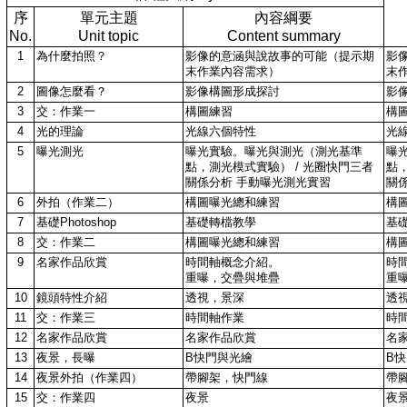
序
單元主題
內容綱要
No.
Unit topic
Content summary
1
為什麼拍照？
影像的意涵與說故事的可能（提示期
影
末作業內容需求）
末
2
圖像怎麼看？
影像構圖形成探討
影
3
交：作業一
構圖練習
構
4
光的理論
光線六個特性
光
5
曝光測光
曝光實驗。曝光與測光（測光基準
曝
點，測光模式實驗） / 光圈快門三者
點，
關係分析 手動曝光測光實習
關
6
外拍（作業二）
構圖曝光總和練習
構
7
基礎Photoshop
基礎轉檔教學
基
8
交：作業二
構圖曝光總和練習
構
9
名家作品欣賞
時間軸概念介紹。
時
重曝，交疊與堆疊
重
10
鏡頭特性介紹
透視，景深
透
11
交：作業三
時間軸作業
時
12
名家作品欣賞
名家作品欣賞
名
13
夜景，長曝
B快門與光繪
B
14
夜景外拍（作業四）
帶腳架，快門線
帶
15
交：作業四
夜景
夜