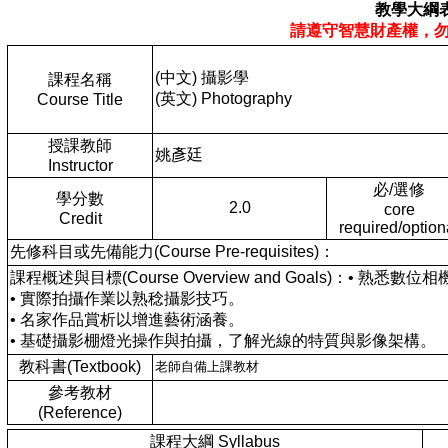
教學大綱
請遵守智慧財產權，
(中文) 攝影學
課程名稱
(英文) Photography
Course Title
授課教師
姚彥廷
Instructor
必/選修
學分數
2.0
core
Credit
required/option
先修科目或先備能力(Course Pre-requisites)：
課程概述與目標(Course Overview and Goals)：• 熟悉
• 實際拍攝作業以熟稔攝影技巧。
• 名家作品賞析以增進藝術涵養。
• 基礎攝影棚燈光操作與拍攝，了解光線的特質與影像架構。
教科書(Textbook)
老師自備上課教材
參考教材
(Reference)
課程大綱 Syllabus