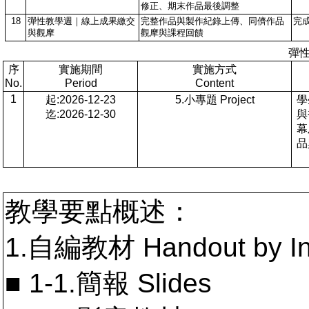
修正、期末作品最後調整
18
彈性教學週｜線上成果繳交
完整作品與製作紀錄上傳、同儕作品
完
與觀摩
觀摩與課程回饋
彈
序
實施期間
實施方式
No.
Period
Content
1
起:2026-12-23
5.小專題 Project
學
迄:2026-12-30
與
幕
品
教學要點概述：
1.自編教材 Handout by In
■ 1-1.簡報 Slides