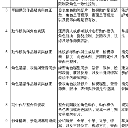
限制及角色一致性控制。
3
單圖動態作品發表與修正
發表角色動態影片，檢視動作是否清
能
楚、角色是否變形、畫面是否穩定，
評
以及提示內容是否有效。
4
動作模仿與角色表演
運用真人或參考影片進行動作模仿、
掌
角色替換、姿勢控制、肢體表演、視
法
線及動作節奏設計。
5
動作模仿作品發表與修正
比較參考動作與生成結果，檢視節
能
奏、幅度、角色比例、肢體穩定性及
作
畫面完整性。
6
角色講話、表情與聲音同步
練習角色嘴型同步、語音、眼神、臉
建
部表情、肢體反應，以及半身與特寫
步
鏡頭中的表演設計。
7
角色講話作品發表與修正
發表角色說話影片，檢視嘴型、聲音
能
節奏、眼神、表情與肢體是否協調。
音
8
期中作品整合與發表
整合前階段的角色動作、動作模仿、
能
角色表演或角色講話，完成一段可獨
本
立呈現的短片。
9
影像構圖、景別與基礎運鏡
介紹遠景、全景、中景、近景、特
掌
寫，以及主體位置、視線方向、畫面
鏡