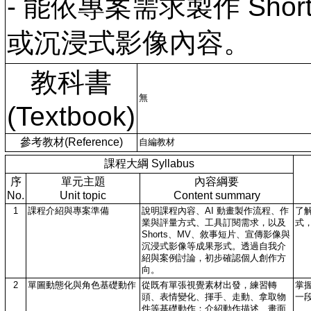
- 能依專案需求製作 Sh
或沉浸式影像內容。
教科書
無
(Textbook)
參考教材(Reference)
自編教材
課程大綱 Syllabus
序
單元主題
內容綱要
No.
Unit topic
Content summary
1
課程介紹與專案準備
說明課程內容、AI 動畫製作流程、作
了
業與評量方式、工具訂閱需求，以及
式
Shorts、MV、敘事短片、宣傳影像與
沉浸式影像等成果形式。透過自我介
紹與案例討論，初步確認個人創作方
向。
2
單圖動態化與角色基礎動作
從既有單張視覺素材出發，練習轉
掌
頭、表情變化、揮手、走動、拿取物
一
件等基礎動作；介紹動作描述、畫面