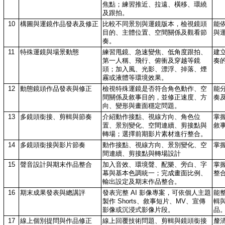
焦點；練習推近、拉遠、橫移、環繞
及跟拍。
10
構圖與運鏡作品發表及修正
比較不同景別與運鏡版本，檢視鏡頭
能
目的、主體位置、空間關係及觀看節
與
奏。
11
特殊運鏡與場景動態
練習甩鏡、急速變焦、低角度跟拍、
建
第一人稱、飛行、俯衝及穿越等鏡
奏
頭；加入風、光影、漂浮、掉落、煙
霧或液體等環境效果。
12
動態鏡頭作品發表與修正
檢視特殊運鏡是否符合角色動作、空
能
間關係及敘事目的，並修正速度、方
奏
向、變形與畫面穩定問題。
13
多鏡頭銜接、剪輯與節奏
介紹動作接點、視線方向、角色位
掌
置、景別變化、空間連續、剪接點與
敘
轉場；選擇前期影片素材進行整合。
14
多鏡頭銜接與影片節奏
動作接點、視線方向、景別變化、空
掌
間連續、剪接點與轉場設計
15
聲音設計與期末作品整合
加入音效、環境聲、配樂、旁白、字
掌
幕與基本色調統一；完成畫面比例、
整
輸出設定及期末作品整合。
16
期末成果發表與總講評
發表完整 AI 影像專案，可依個人主題
能
製作 Shorts、敘事短片、MV、宣傳
輯
影像或沉浸式影像片段。
品
17
線上個別提問與作品修正
線上回覆技術問題、剪輯與鏡頭銜接
釐