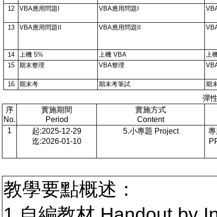
12
VBA應用問題I
VBA應用問題I
VB
13
VBA應用問題II
VBA應用問題II
VB
14
上機 5%
上機 VBA
上機
15
期末整理
VBA整理
VB
16
期末考
期末考筆試
期
彈
序
實施期間
實施方式
No.
Period
Content
1
起:2025-12-29
5.小專題 Project
專
迄:2026-01-10
P
教學要點概述：
1.自編教材 Handout by In