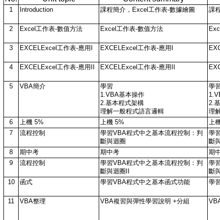
1
Introduction
課程簡介，Excel工作表-數據繪圖
課程
2
Excel工作表-數值方法
Excel工作表-數值方法
Ex
3
EXCELExcel工作表-應用I
EXCELExcel工作表-應用I
EX
4
EXCELExcel工作表-應用II
EXCELExcel工作表-應用II
EX
5
VBA簡介
學習
學
1.VBA基本操作
1.
2.基本程式架構
2.
理解一般程式語言邏輯
理
6
上機 5%
上機 5%
上機
7
流程控制
學習VBA程式中之基本流程控制：判
學
斷與迴圈
斷
8
期中考
期中考
期中
9
流程控制
學習VBA程式中之基本流程控制：判
學
斷與迴圈II
斷與
10
函式
學習VBA程式中之基本函式功能
學
11
VBA整理
VBA複習與彈性學習說明 +分組
VB