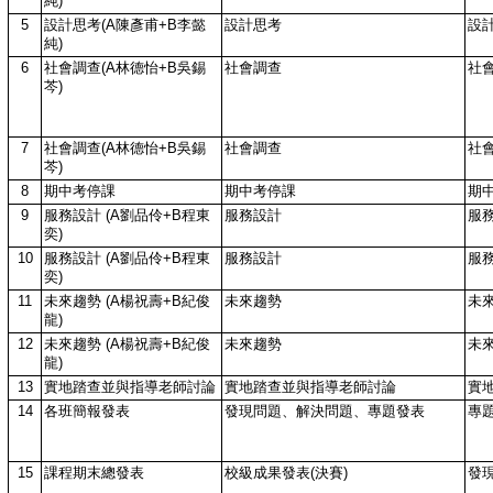
純)
5
設計思考(A陳彥甫+B李懿
設計思考
設
純)
6
社會調查(A林德怡+B吳錫
社會調查
社
芩)
7
社會調查(A林德怡+B吳錫
社會調查
社
芩)
8
期中考停課
期中考停課
期
9
服務設計 (A劉品伶+B程東
服務設計
服
奕)
10
服務設計 (A劉品伶+B程東
服務設計
服
奕)
11
未來趨勢 (A楊祝壽+B紀俊
未來趨勢
未
龍)
12
未來趨勢 (A楊祝壽+B紀俊
未來趨勢
未
龍)
13
實地踏查並與指導老師討論
實地踏查並與指導老師討論
實
14
各班簡報發表
發現問題、解決問題、專題發表
專
15
課程期末總發表
校級成果發表(決賽)
發