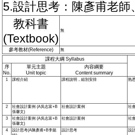
5.設計思考：陳彥甫老師
教科書
無
(Textbook)
參考教材(Reference)
無
課程大綱 Syllabus
序
單元主題
內容綱要
No.
Unit topic
Content summary
1
課程介紹
課程說明，組別安排
熟
2
社會設計案例 (A吳志富+B
社會設計案例
社
張馨文)
3
社會設計案例 (A吳志富+B
社會設計案例
社
張馨文)
4
設計思考(A陳彥甫+B李懿
設計思考
設