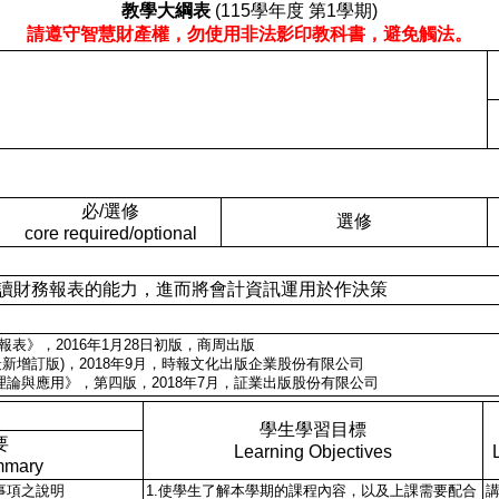
教學大綱表
(115學年度 第1學期)
請遵守智慧財產權，勿使用非法影印教科書，避免觸法。
必/選修
選修
core required/optional
使學生具備閱讀財務報表的能力，進而將會計資訊運用於作決策
報表》，2016年1月28日初版，商周出版
最新增訂版)，2018年9月，時報文化出版企業股份有限公司
-理論與應用》，第四版，2018年7月，証業出版股份有限公司
學生學習目標
要
Learning Objectives
mmary
事項之說明
1.使學生了解本學期的課程內容，以及上課需要配合