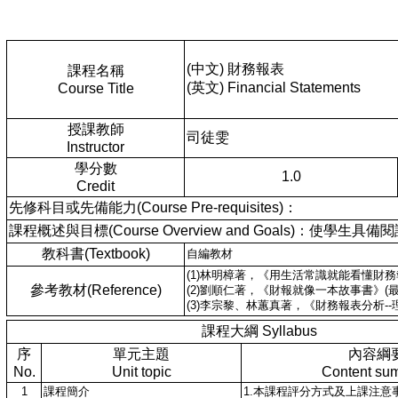
(中文) 財務報表
課程名稱
(英文) Financial Statements
Course Title
授課教師
司徒雯
Instructor
學分數
1.0
Credit
先修科目或先備能力(Course Pre-requisites)：
課程概述與目標(Course Overview and Goals)：
教科書(Textbook)
自編教材
(1)林明樟著，《用生活常識就能看懂財務
參考教材(Reference)
(2)劉順仁著，《財報就像一本故事書》(
(3)李宗黎、林蕙真著，《財務報表分析-
課程大綱 Syllabus
序
單元主題
內容綱
No.
Unit topic
Content su
1
課程簡介
1.本課程評分方式及上課注意