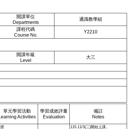
開課單位
通識教學組
Departments
課程代碼
Y2210
Course No.
開課年級
大三
Level
單元學習活動
學習成效評量
備註
Learning Activities
Evaluation
Notes
講授
115.11/3(二)開始上課。