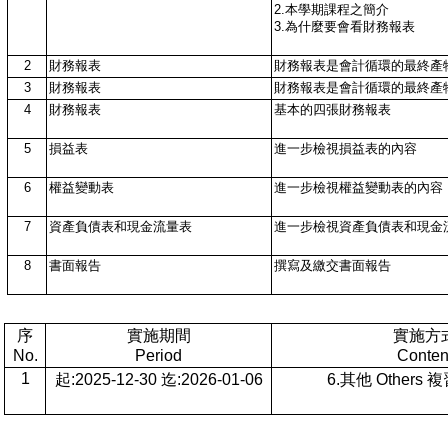
2.本學期課程之簡介
3.為什麼要會看財務報表
2
財務報表
財務報表是會計循環的最終產
3
財務報表
財務報表是會計循環的最終產
4
財務報表
基本的四張財務報表
5
損益表
進一步檢視損益表的內容
6
權益變動表
進一步檢視權益變動表的內容
7
資產負債表和現金流量表
進一步檢視資產負債表和現金
8
書面報告
撰寫及繳交書面報告
序
實施期間
實施方
No.
Period
Conten
1
起:2025-12-30 迄:2026-01-06
6.其他 Others