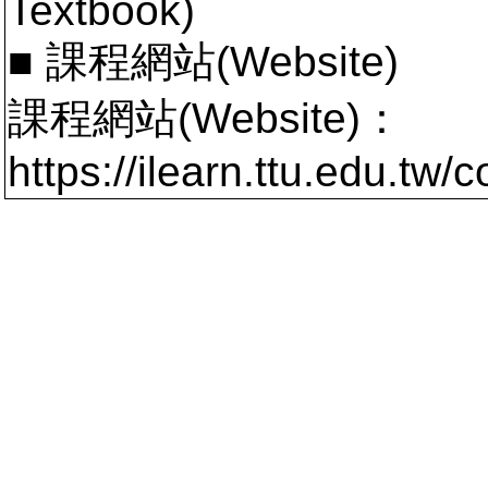
Textbook)
■ 課程網站(Website)
課程網站(Website)：
https://ilearn.ttu.edu.tw