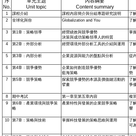
序
單元主題
內容綱要
No.
Unit topic
Content summary
1
課程介紹
課程內容簡介與分組專題研究說明
了
2
全球化與你
Globalization and You
了
3
第1章：策略領導
經營績效與競爭優勢
掌
決策與成功策略領導人的特質
4
第2章：外部分析
經營環境外部分析工具的介紹與運用
了
5
第3章：內部分析
企業資源與能力的盤點與分析
從
6
第4章：競爭優勢
企業如何創造競爭優勢
了
藍海策略
勢
7
第5章：競爭策略
探索競爭優勢的本源及價值鏈活動的
了
擘畫
爭
8
期中考試
第一章至第五章內容
複
9
第6章：產業環境與競爭策
產業特性與發展的企業競爭策略
了
略
響
10
第7章：策略與技術
掌握科技發展的策略思維與運用
了
可