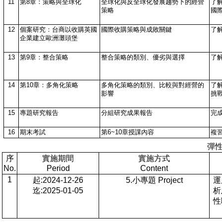
11
第8章：策略與全球化
全球化與反全球化發展趨勢下的經營
了
策略
國
12
個案研究：台商以收購英國
國際收購策略與成敗關鍵
了
企業建立歐洲灘頭堡
13
第9章：整合策略
整合策略的類別、優劣與選擇
了
14
第10章：多角化策略
多角化策略的類別、比較與對經營的
了
影響
挑
15
專題研究報告
分組研究成果報告
完
16
期末考試
第6~10章授課內容
複
彈
序
實施期間
實施方式
No.
Period
Content
1
起:2024-12-26
5.小專題 Project
運
迄:2025-01-05
析
性