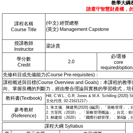
教學大綱
請遵守智慧財產權，
(中文) 經營總整
課程名稱
(英文) Management Capstone
Course Title
授課教師
梁詠貴
Instructor
必/選修
學分數
2.0
core
Credit
required/option
先修科目或先備能力(Course Pre-requisites)：
課程概述與目標(Course Overview and Goals
向、掌握良機的判斷力，經由整合理論與實務的學習模式，培
Hill, C.W.L., G.R. Jones & M.A. Schilling (2020
教科書(Textbook)
文化代理, 02-21621217）.
1. 朱文儀、陳建男(2020) (編譯)，「策略管理
參考教材
2. 方至民（2018），「策略管理概論」，台北：
(Reference)
3. 林建煌（2020），「國際行銷管理」，第6版
課程大綱 Syllabus